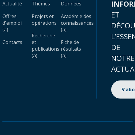
INFO
Actualité
Thèmes
Données
ET
Offres
Projets et
Académie des
d'emploi
opérations
connaissances
DÉCOU
(a)
(a)
L’ESSE
Recherche
Contacts
et
Fiche de
DE
publications
résultats
(a)
(a)
NOTRE
ACTUA
S'ab