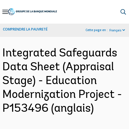
Skip
to
Main
COMPRENDRE LA PAUVRETÉ
Cette page en :
Français
Navigation
Integrated Safeguards
Data Sheet (Appraisal
Stage) - Education
Modernization Project -
P153496 (anglais)