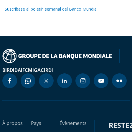
Suscríbase al boletín semanal del Banco Mundial
BIRD
IDA
IFC
MIGA
CIRDI
À propos
Pays
Évènements
RESTE