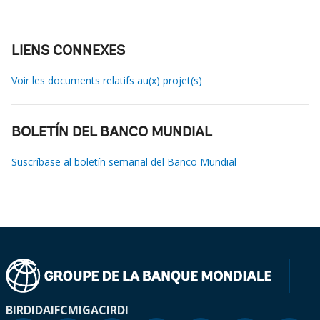
LIENS CONNEXES
Voir les documents relatifs au(x) projet(s)
BOLETÍN DEL BANCO MUNDIAL
Suscríbase al boletín semanal del Banco Mundial
BIRD
IDA
IFC
MIGA
CIRDI