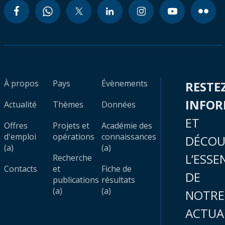
À propos
Pays
Évènements
RESTE
INFO
Actualité
Thèmes
Données
ET
Offres
Projets et
Académie des
d'emploi
opérations
connaissances
DÉCOU
(a)
(a)
L’ESSE
Recherche
Contacts
et
Fiche de
DE
publications
résultats
(a)
(a)
NOTRE
ACTUA