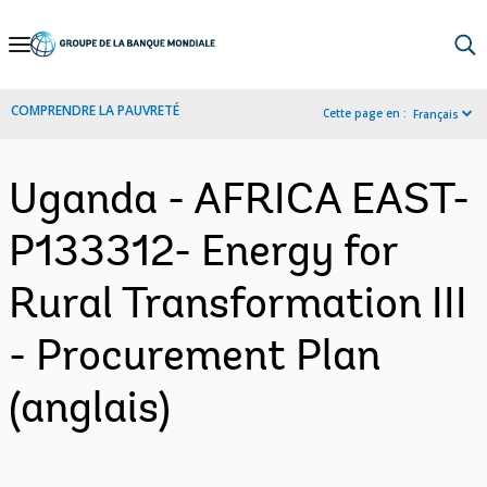
Skip
to
Main
COMPRENDRE LA PAUVRETÉ
Cette page en :
Français
Navigation
Uganda - AFRICA EAST-
P133312- Energy for
Rural Transformation III
- Procurement Plan
(anglais)