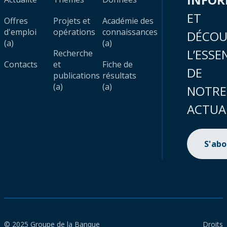
ET
Offres
Projets et
Académie des
d'emploi
opérations
connaissances
DÉCOU
(a)
(a)
L’ESSE
Recherche
Contacts
et
Fiche de
DE
publications
résultats
(a)
(a)
NOTRE
ACTUA
S'ab
© 2025 Groupe de la Banque
Droits