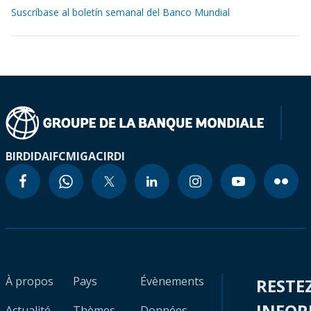
Suscríbase al boletín semanal del Banco Mundial
BIRD
IDA
IFC
MIGA
CIRDI
À propos
Pays
Évènements
RESTE
INFO
Actualité
Thèmes
Données