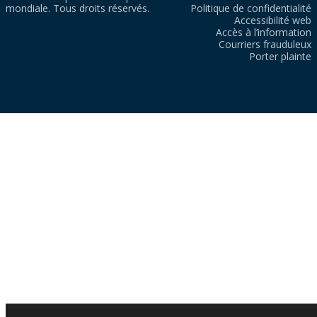
mondiale. Tous droits réservés.
Politique de confidentialité
Accessibilité web
Accès à l’information
Courriers frauduleux
Porter plainte