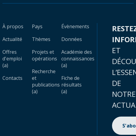
À propos
Pays
Évènements
RESTE
INFO
Actualité
Thèmes
Données
ET
Offres
Projets et
Académie des
d'emploi
opérations
connaissances
DÉCOU
(a)
(a)
L’ESSE
Recherche
Contacts
et
Fiche de
DE
publications
résultats
(a)
(a)
NOTRE
ACTUA
S'ab