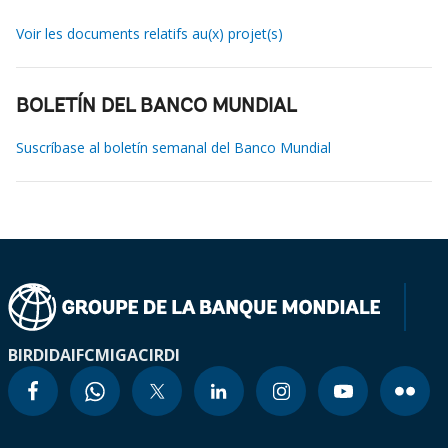
Voir les documents relatifs au(x) projet(s)
BOLETÍN DEL BANCO MUNDIAL
Suscríbase al boletín semanal del Banco Mundial
BIRD
IDA
IFC
MIGA
CIRDI