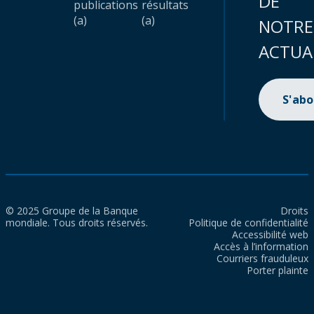
DE
publications
résultats
(a)
(a)
NOTRE
ACTUA
S'ab
© 2025 Groupe de la Banque
Droits
mondiale. Tous droits réservés.
Politique de confidentialité
Accessibilité web
Accès à l’information
Courriers frauduleux
Porter plainte