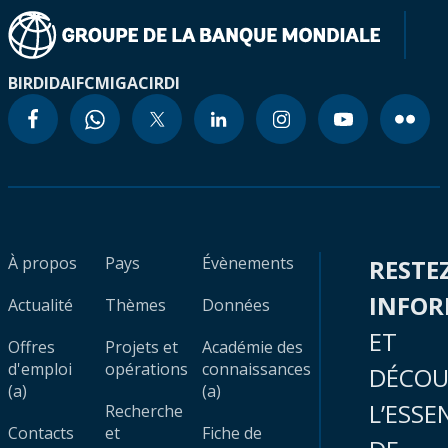
BIRD
IDA
IFC
MIGA
CIRDI
À propos
Pays
Évènements
RESTE
INFO
Actualité
Thèmes
Données
ET
Offres
Projets et
Académie des
d'emploi
opérations
connaissances
DÉCOU
(a)
(a)
L’ESSE
Recherche
Contacts
et
Fiche de