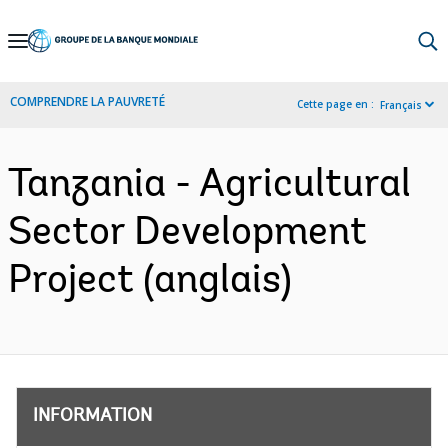
Skip
to
Main
COMPRENDRE LA PAUVRETÉ
Cette page en :
Français
Navigation
Tanzania - Agricultural
Sector Development
Project (anglais)
INFORMATION