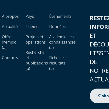
À propos
Pays
Évènements
RESTE
INFO
Actualité
Thèmes
Données
ET
Offres
Projets et
Académie des
d'emploi
opérations
connaissances
DÉCOU
(a)
(a)
L’ESSE
Recherche
Contacts
et
Fiche de
DE
publications
résultats
(a)
(a)
NOTRE
ACTUA
S'ab