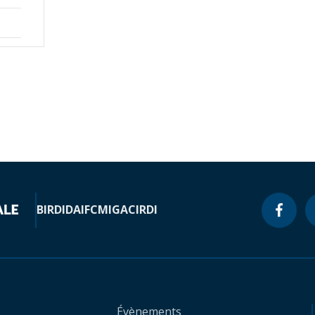
BIRD
IDA
IFC
MIGA
CIRDI
Évènements