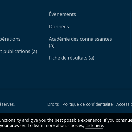
Évènements
Données
opérations
Académie des connaissances
(a)
 publications (a)
Fiche de résultats (a)
éservés.
Droits
Politique de confidentialité
Accessib
unctionality and give you the best possible experience. If you continu
n your browser. To learn more about cookies,
click here
.