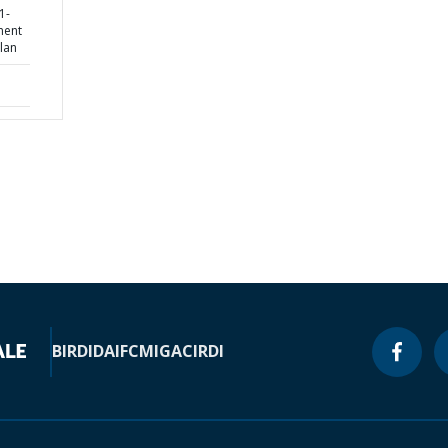
1-
ment
lan
BIRD
IDA
IFC
MIGA
CIRDI