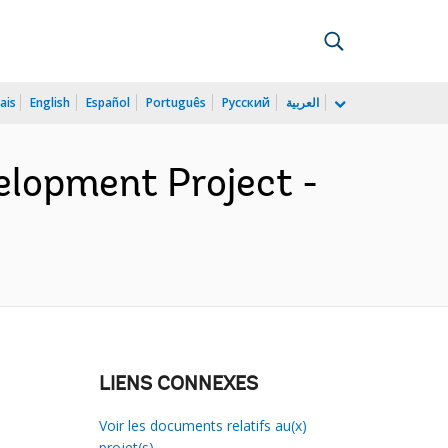
ais
English
Español
Português
Русский
العربية
lopment Project -
LIENS CONNEXES
Voir les documents relatifs au(x)
projet(s)