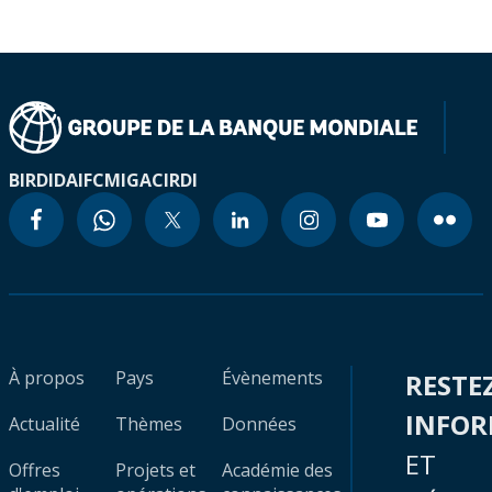
BIRD
IDA
IFC
MIGA
CIRDI
À propos
Pays
Évènements
RESTE
INFO
Actualité
Thèmes
Données
ET
Offres
Projets et
Académie des