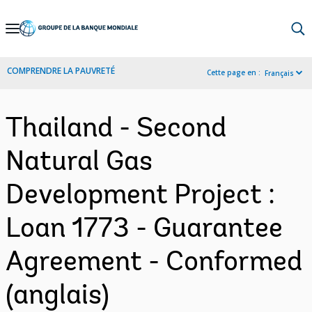
Skip
to
Main
COMPRENDRE LA PAUVRETÉ
Cette page en :
Français
Navigation
Thailand - Second
Natural Gas
Development Project :
Loan 1773 - Guarantee
Agreement - Conformed
(anglais)