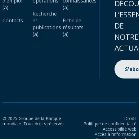
d'emploi
opérations
connaissances
DÉCOU
(a)
(a)
L’ESSE
Recherche
Contacts
et
Fiche de
DE
publications
résultats
(a)
(a)
NOTRE
ACTUA
S'ab
© 2025 Groupe de la Banque
Droits
mondiale. Tous droits réservés.
Politique de confidentialité
Accessibilité web
Accès à l’information