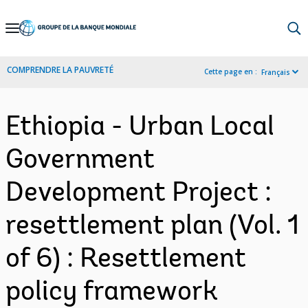
Skip
to
Main
COMPRENDRE LA PAUVRETÉ
Cette page en :
Français
Navigation
Ethiopia - Urban Local
Government
Development Project :
resettlement plan (Vol. 1
of 6) : Resettlement
policy framework