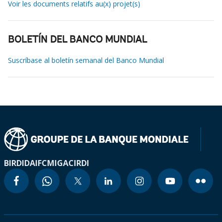
Voir les documents relatifs au(x) projet(s)
BOLETÍN DEL BANCO MUNDIAL
Suscríbase al boletín semanal del Banco Mundial
BIRD
IDA
IFC
MIGA
CIRDI