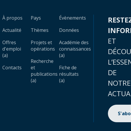
À propos
Pays
Évènements
RESTE
INFO
Actualité
Thèmes
Données
ET
Offres
Projets et
Académie des
d'emploi
opérations
connaissances
DÉCOU
(a)
(a)
L’ESSE
Recherche
Contacts
et
Fiche de
DE
publications
résultats
(a)
(a)
NOTRE
ACTUA
S'ab