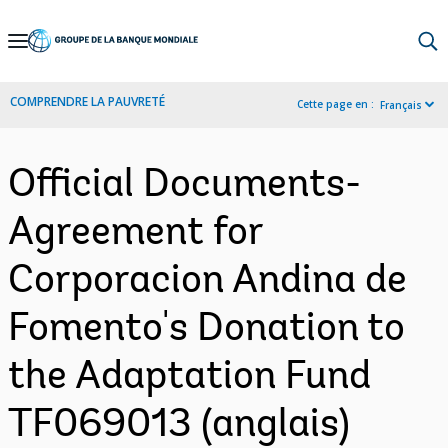
Skip
to
Main
COMPRENDRE LA PAUVRETÉ
Cette page en :
Français
Navigation
Official Documents-
Agreement for
Corporacion Andina de
Fomento's Donation to
the Adaptation Fund
TF069013 (anglais)