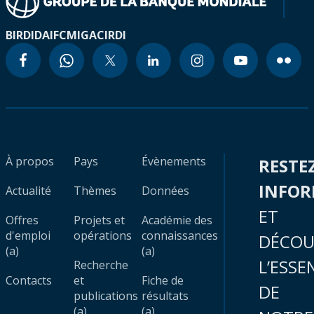
BIRD
IDA
IFC
MIGA
CIRDI
À propos
Pays
Évènements
RESTE
INFO
Actualité
Thèmes
Données
ET
Offres
Projets et
Académie des
d'emploi
opérations
connaissances
DÉCOU
(a)
(a)
L’ESSE
Recherche
Contacts
et
Fiche de
DE
publications
résultats
(a)
(a)