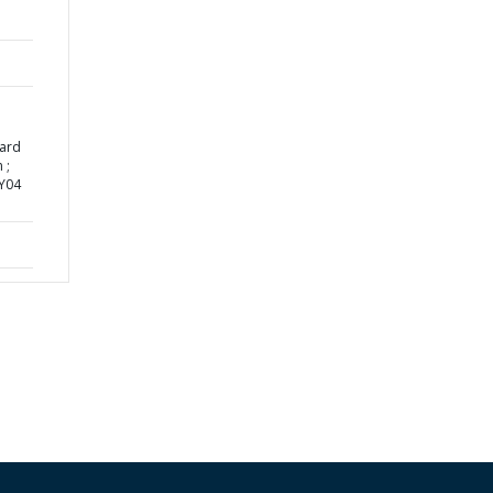
ard
 ;
FY04