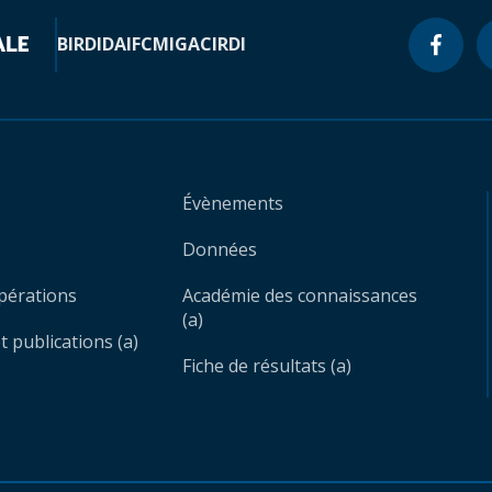
BIRD
IDA
IFC
MIGA
CIRDI
Évènements
Données
opérations
Académie des connaissances
(a)
 publications (a)
Fiche de résultats (a)