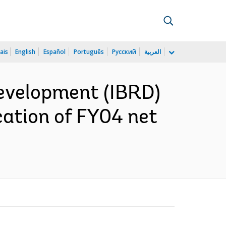
ais
English
Español
Português
Русский
العربية
Development (IBRD)
ocation of FY04 net