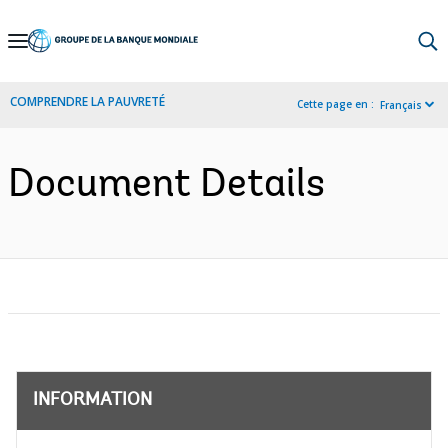
Skip
to
Main
COMPRENDRE LA PAUVRETÉ
Cette page en :
Français
Navigation
Document Details
INFORMATION