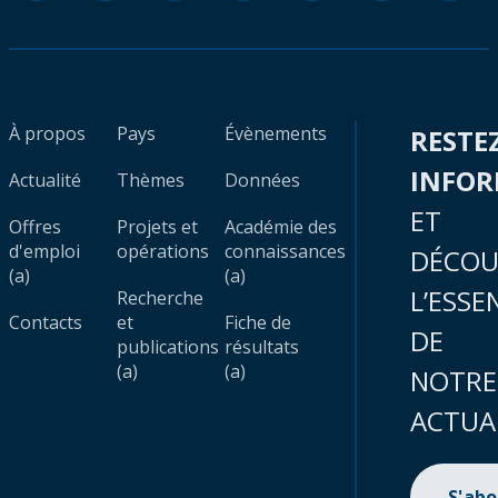
À propos
Pays
Évènements
RESTE
INFO
Actualité
Thèmes
Données
ET
Offres
Projets et
Académie des
d'emploi
opérations
connaissances
DÉCOU
(a)
(a)
L’ESSE
Recherche
Contacts
et
Fiche de
DE
publications
résultats
(a)
(a)
NOTRE
ACTUA
S'ab