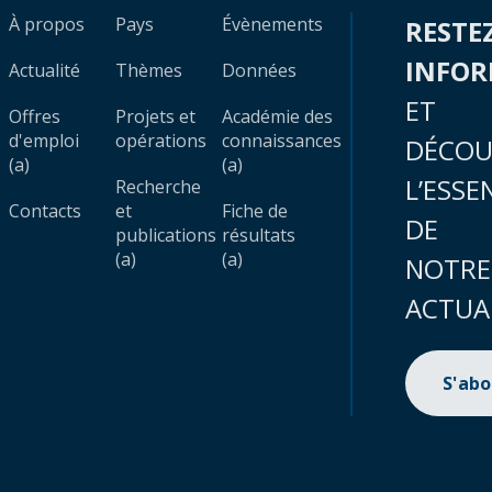
À propos
Pays
Évènements
RESTE
INFO
Actualité
Thèmes
Données
ET
Offres
Projets et
Académie des
d'emploi
opérations
connaissances
DÉCOU
(a)
(a)
L’ESSE
Recherche
Contacts
et
Fiche de
DE
publications
résultats
(a)
(a)
NOTRE
ACTUA
S'ab