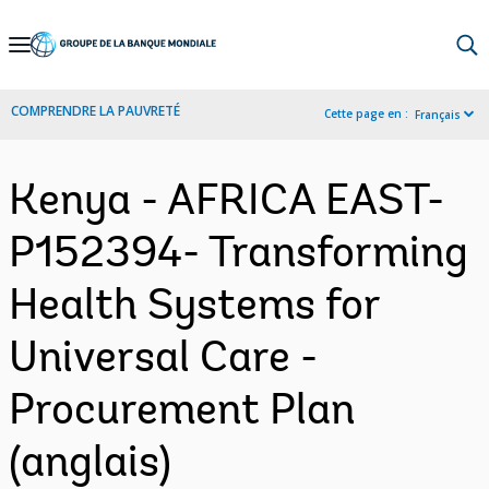
Skip
to
Main
COMPRENDRE LA PAUVRETÉ
Cette page en :
Français
Navigation
Kenya - AFRICA EAST-
P152394- Transforming
Health Systems for
Universal Care -
Procurement Plan
(anglais)