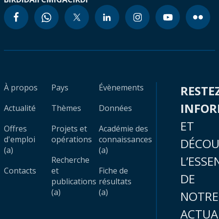
À propos
Pays
Évènements
RESTE
INFO
Actualité
Thèmes
Données
ET
Offres
Projets et
Académie des
d'emploi
opérations
connaissances
DÉCOU
(a)
(a)
L’ESSE
Recherche
Contacts
et
Fiche de
DE
publications
résultats
(a)
(a)
NOTRE
ACTUA