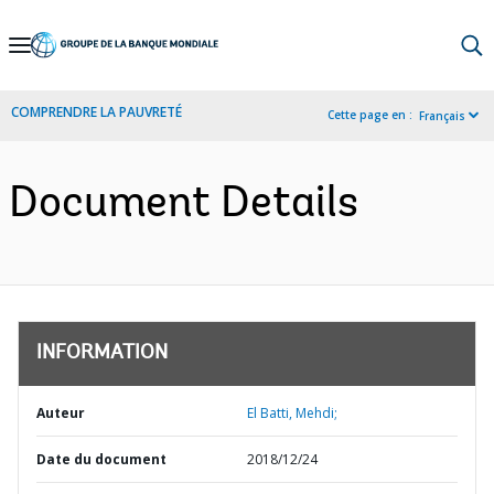
Skip
to
Main
COMPRENDRE LA PAUVRETÉ
Cette page en :
Français
Navigation
Document Details
INFORMATION
Auteur
El Batti, Mehdi;
Date du document
2018/12/24