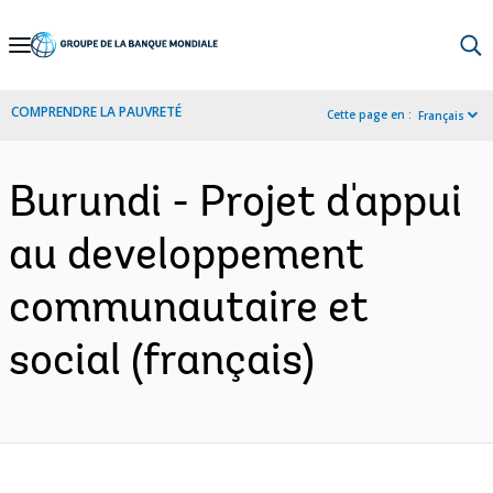
Skip
to
Main
COMPRENDRE LA PAUVRETÉ
Cette page en :
Français
Navigation
Burundi - Projet d'appui
au developpement
communautaire et
social (français)