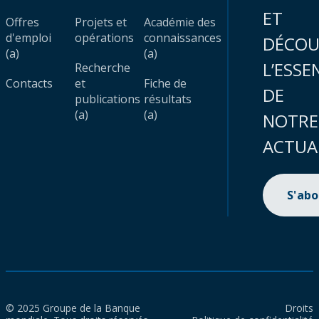
ET
Offres
Projets et
Académie des
d'emploi
opérations
connaissances
DÉCOU
(a)
(a)
L’ESSE
Recherche
Contacts
et
Fiche de
DE
publications
résultats
(a)
(a)
NOTRE
ACTUA
S'ab
© 2025 Groupe de la Banque
Droits