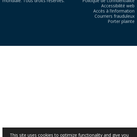
mondiale. Tous droits réservés.
Politique de confidentialité
Accessibilité web
Accès à l’information
Courriers frauduleux
Porter plainte
This site uses cookies to optimize functionality and give you