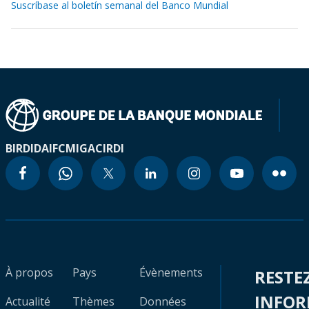
Suscríbase al boletín semanal del Banco Mundial
BIRD
IDA
IFC
MIGA
CIRDI
À propos
Pays
Évènements
RESTE
INFO
Actualité
Thèmes
Données