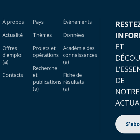
À propos
Pays
Évènements
RESTE
INFO
Actualité
Thèmes
Données
ET
Offres
Projets et
Académie des
d'emploi
opérations
connaissances
DÉCOU
(a)
(a)
L’ESSE
Recherche
Contacts
et
Fiche de
DE
publications
résultats
(a)
(a)
NOTRE
ACTUA
S'ab