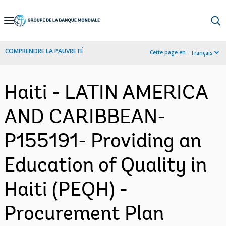
Skip
to
Main
COMPRENDRE LA PAUVRETÉ
Cette page en :
Français
Navigation
Haiti - LATIN AMERICA
AND CARIBBEAN-
P155191- Providing an
Education of Quality in
Haiti (PEQH) -
Procurement Plan