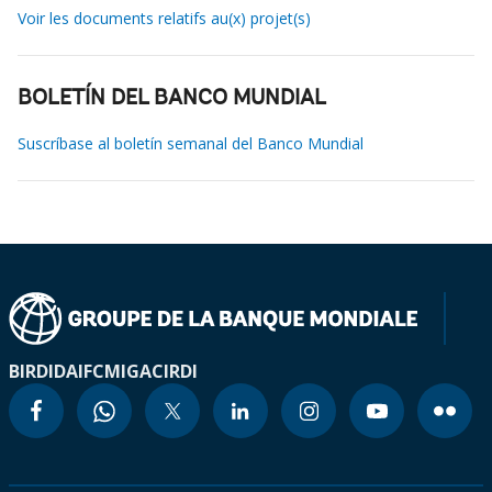
Voir les documents relatifs au(x) projet(s)
BOLETÍN DEL BANCO MUNDIAL
Suscríbase al boletín semanal del Banco Mundial
BIRD
IDA
IFC
MIGA
CIRDI