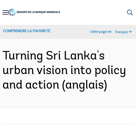
Skip
to
Main
COMPRENDRE LA PAUVRETÉ
Cette page en :
Français
Navigation
Turning Sri Lanka's
urban vision into policy
and action (anglais)