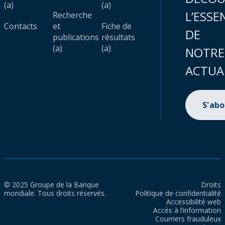
(a)
(a)
L’ESSE
Recherche
Contacts
et
Fiche de
DE
publications
résultats
(a)
(a)
NOTRE
ACTUA
S'ab
© 2025 Groupe de la Banque
Droits
mondiale. Tous droits réservés.
Politique de confidentialité
Accessibilité web
Accès à l’information
Courriers frauduleux