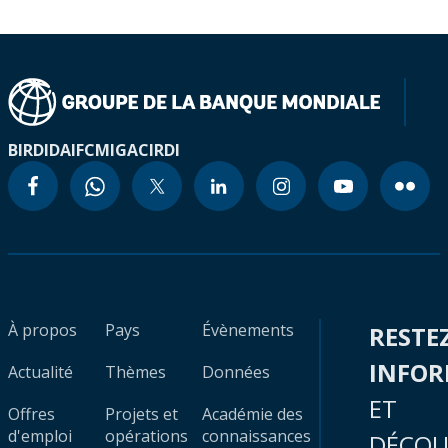
BIRD
IDA
IFC
MIGA
CIRDI
À propos
Pays
Évènements
RESTE
INFO
Actualité
Thèmes
Données
ET
Offres
Projets et
Académie des
d'emploi
opérations
connaissances
DÉCOU