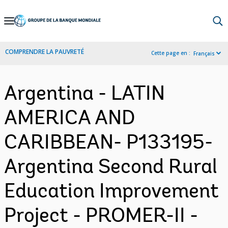
Skip
to
Main
COMPRENDRE LA PAUVRETÉ
Cette page en :
Français
Navigation
Argentina - LATIN
AMERICA AND
CARIBBEAN- P133195-
Argentina Second Rural
Education Improvement
Project - PROMER-II -