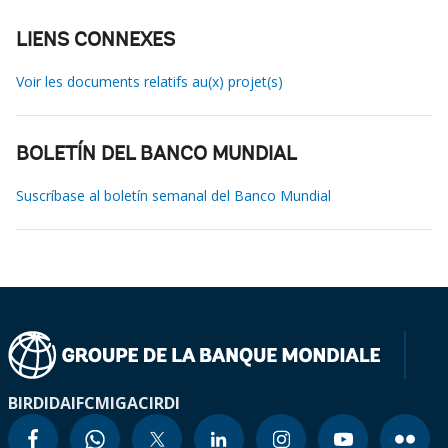
LIENS CONNEXES
Voir les documents relatifs au(x) projet(s)
BOLETÍN DEL BANCO MUNDIAL
Suscríbase al boletín semanal del Banco Mundial
BIRD
IDA
IFC
MIGA
CIRDI