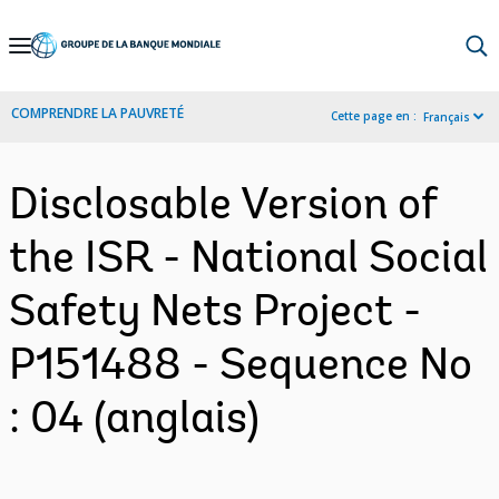
Skip
to
Main
COMPRENDRE LA PAUVRETÉ
Cette page en :
Français
Navigation
Disclosable Version of
the ISR - National Social
Safety Nets Project -
P151488 - Sequence No
: 04 (anglais)