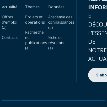
INFO
Actualité
Thèmes
Données
ET
Offres
Projets et
Académie des
d'emploi
opérations
connaissances
DÉCOU
(a)
(a)
L’ESSE
Recherche
Contacts
et
Fiche de
DE
publications
résultats
(a)
(a)
NOTRE
ACTUA
S'ab