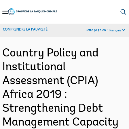
Skip
to
Main
COMPRENDRE LA PAUVRETÉ
Cette page en :
Français
Navigation
Country Policy and
Institutional
Assessment (CPIA)
Africa 2019 :
Strengthening Debt
Management Capacity