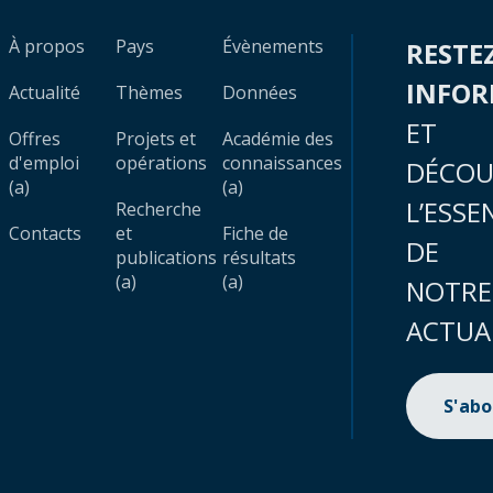
À propos
Pays
Évènements
RESTE
INFO
Actualité
Thèmes
Données
ET
Offres
Projets et
Académie des
d'emploi
opérations
connaissances
DÉCOU
(a)
(a)
L’ESSE
Recherche
Contacts
et
Fiche de
DE
publications
résultats
(a)
(a)
NOTRE
ACTUA
S'ab