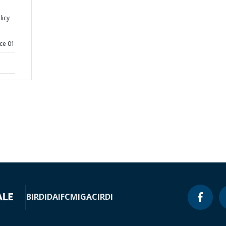
licy
ce 01
BIRD
IDA
IFC
MIGA
CIRDI