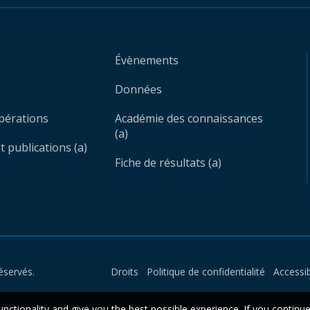
Évènements
Données
opérations
Académie des connaissances
(a)
 publications (a)
Fiche de résultats (a)
éservés.
Droits
Politique de confidentialité
Accessib
unctionality and give you the best possible experience. If you continu