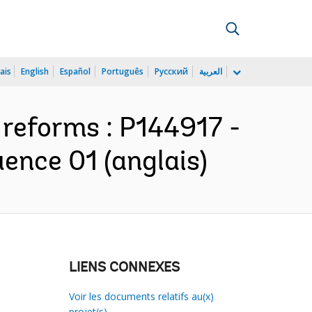
ais
English
Español
Português
Русский
العربية
 reforms : P144917 -
ence 01 (anglais)
LIENS CONNEXES
Voir les documents relatifs au(x)
projet(s)