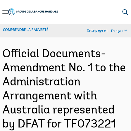
Skip
to
Main
COMPRENDRE LA PAUVRETÉ
Cette page en :
Français
Navigation
Official Documents-
Amendment No. 1 to the
Administration
Arrangement with
Australia represented
by DFAT for TF073221