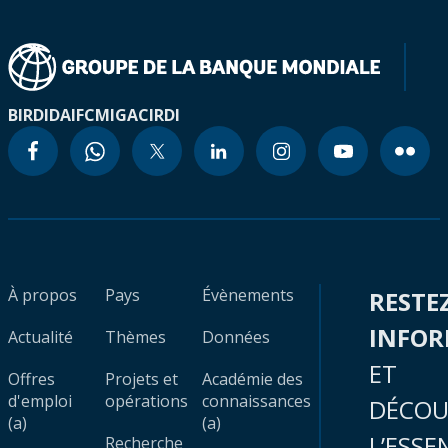
BIRD
IDA
IFC
MIGA
CIRDI
À propos
Pays
Évènements
RESTE
INFO
Actualité
Thèmes
Données
ET
Offres
Projets et
Académie des
d'emploi
opérations
connaissances
DÉCOU
(a)
(a)
L’ESSE
Recherche