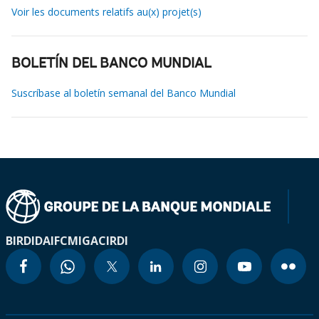
Voir les documents relatifs au(x) projet(s)
BOLETÍN DEL BANCO MUNDIAL
Suscríbase al boletín semanal del Banco Mundial
BIRD
IDA
IFC
MIGA
CIRDI