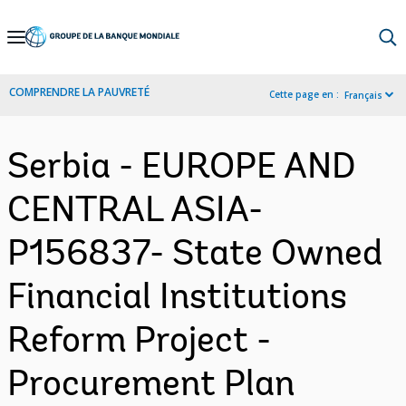
Skip
to
Main
COMPRENDRE LA PAUVRETÉ
Cette page en :
Français
Navigation
Serbia - EUROPE AND
CENTRAL ASIA-
P156837- State Owned
Financial Institutions
Reform Project -
Procurement Plan