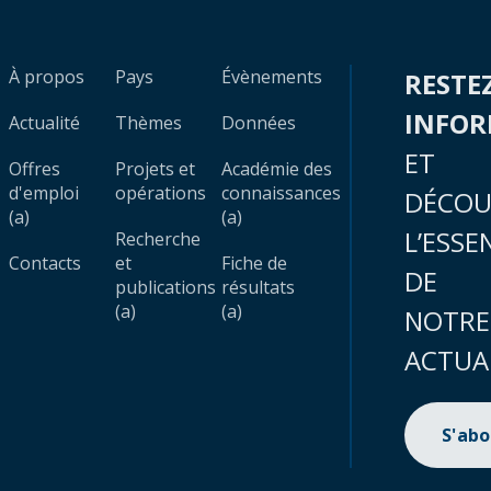
À propos
Pays
Évènements
RESTE
INFO
Actualité
Thèmes
Données
ET
Offres
Projets et
Académie des
d'emploi
opérations
connaissances
DÉCOU
(a)
(a)
L’ESSE
Recherche
Contacts
et
Fiche de
DE
publications
résultats
(a)
(a)
NOTRE
ACTUA
S'ab