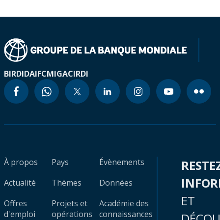
BIRD
IDA
IFC
MIGA
CIRDI
À propos
Pays
Évènements
RESTE
INFO
Actualité
Thèmes
Données
ET
Offres
Projets et
Académie des
d'emploi
opérations
connaissances
DÉCOU