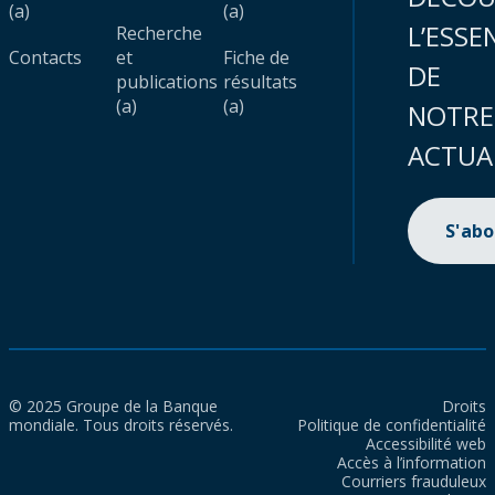
(a)
(a)
L’ESSE
Recherche
Contacts
et
Fiche de
DE
publications
résultats
(a)
(a)
NOTRE
ACTUA
S'ab
© 2025 Groupe de la Banque
Droits
mondiale. Tous droits réservés.
Politique de confidentialité
Accessibilité web
Accès à l’information
Courriers frauduleux