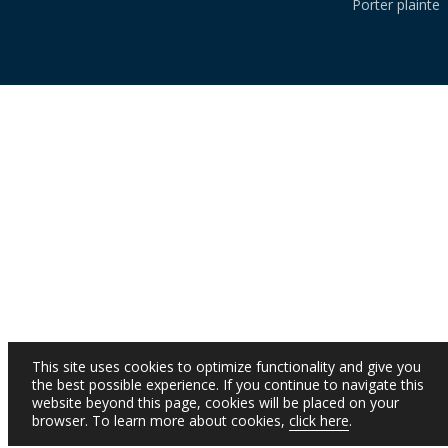
Porter plainte
This site uses cookies to optimize functionality and give you
the best possible experience. If you continue to navigate this
website beyond this page, cookies will be placed on your
browser. To learn more about cookies,
click here
.