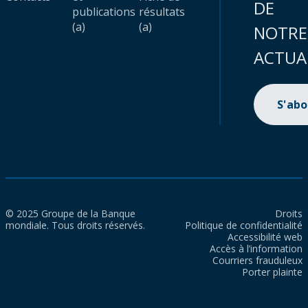
DE
publications
résultats
(a)
(a)
NOTRE
ACTUA
S'ab
© 2025 Groupe de la Banque
Droits
mondiale. Tous droits réservés.
Politique de confidentialité
Accessibilité web
Accès à l’information
Courriers frauduleux
Porter plainte