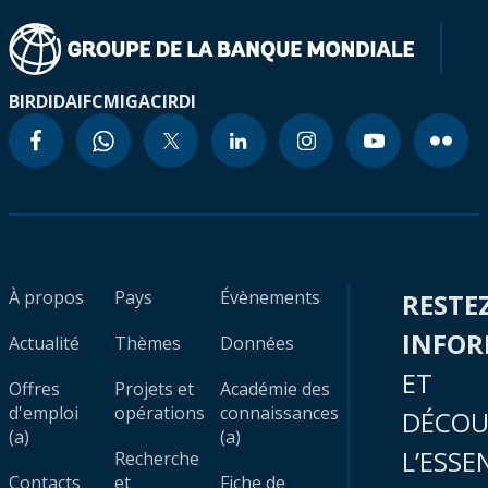
BIRD
IDA
IFC
MIGA
CIRDI
À propos
Pays
Évènements
RESTE
INFO
Actualité
Thèmes
Données
ET
Offres
Projets et
Académie des
d'emploi
opérations
connaissances
DÉCOU
(a)
(a)
L’ESSE
Recherche
Contacts
et
Fiche de