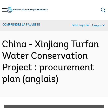
Skip
to
Main
COMPRENDRE LA PAUVRETÉ
Cette page en :
Français
Navigation
China - Xinjiang Turfan
Water Conservation
Project : procurement
plan (anglais)