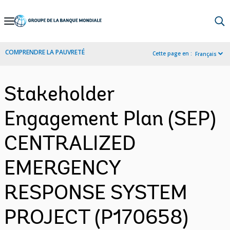
Skip
to
Main
COMPRENDRE LA PAUVRETÉ
Cette page en :
Français
Navigation
Stakeholder
Engagement Plan (SEP)
CENTRALIZED
EMERGENCY
RESPONSE SYSTEM
PROJECT (P170658)