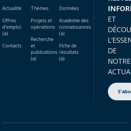
INFO
Actualité
Thèmes
Données
ET
Offres
Projets et
Académie des
d'emploi
opérations
connaissances
DÉCOU
(a)
(a)
L’ESSE
Recherche
Contacts
et
Fiche de
DE
publications
résultats
(a)
(a)
NOTRE
ACTUA
S'ab