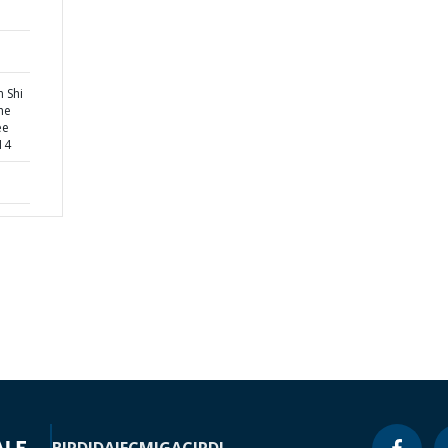
 Shi
he
ee
14