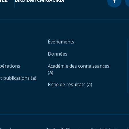
BIRD
IDA
IFC
MIGA
CIRDI
Évènements
Données
opérations
Académie des connaissances
(a)
 publications (a)
Fiche de résultats (a)