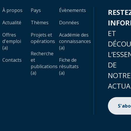
À propos
Pays
Évènements
RESTE
INFO
Actualité
Thèmes
Données
ET
Offres
Projets et
Académie des
d'emploi
opérations
connaissances
DÉCOU
(a)
(a)
L’ESSE
Recherche
Contacts
et
Fiche de
DE
publications
résultats
(a)
(a)
NOTRE
ACTUA
S'ab