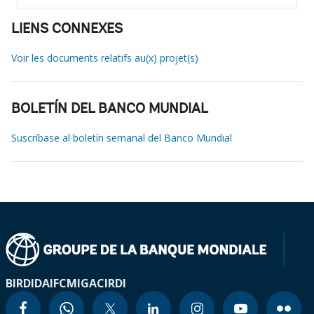
LIENS CONNEXES
Voir les documents relatifs au(x) projet(s)
BOLETÍN DEL BANCO MUNDIAL
Suscríbase al boletín semanal del Banco Mundial
BIRD
IDA
IFC
MIGA
CIRDI