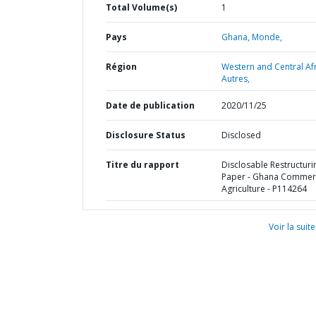
Total Volume(s)
1
Pays
Ghana,
Monde,
Région
Western and Central Afr
Autres,
Date de publication
2020/11/25
Disclosure Status
Disclosed
Titre du rapport
Disclosable Restructuri
Paper - Ghana Commerc
Agriculture - P114264
Voir la suite