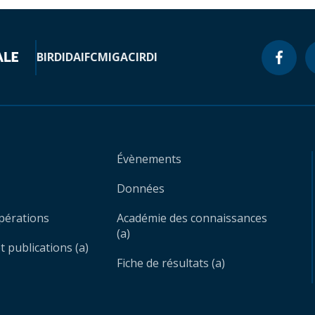
BIRD
IDA
IFC
MIGA
CIRDI
Évènements
Données
opérations
Académie des connaissances
(a)
 publications (a)
Fiche de résultats (a)