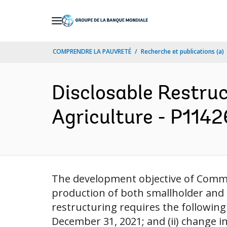
Skip
to
Main
COMPRENDRE LA PAUVRETÉ
Recherche et publications (a)
Navigation
Disclosable Restru
Agriculture - P1142
The development objective of Commer
production of both smallholder and nu
restructuring requires the following
December 31, 2021; and (ii) change i