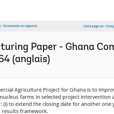
Documents et rapports
Cette page en :
Franç
cturing Paper - Ghana Co
64 (anglais)
cial Agriculture Project for Ghana is to improv
cleus farms in selected project intervention ar
 : (i) to extend the closing date for another on
n results framework.