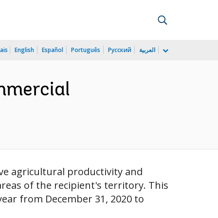
ais
English
Español
Português
Русский
العربية
mmercial
e agricultural productivity and
eas of the recipient's territory. This
e year from December 31, 2020 to