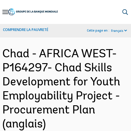
Skip
to
Main
COMPRENDRE LA PAUVRETÉ
Cette page en :
Français
Navigation
Chad - AFRICA WEST-
P164297- Chad Skills
Development for Youth
Employability Project -
Procurement Plan
(anglais)