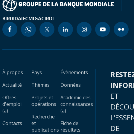
BIRD
IDA
IFC
MIGA
CIRDI
À propos
Pays
Évènements
RESTE
INFO
Actualité
Thèmes
Données
ET
Offres
Projets et
Académie des
d'emploi
opérations
connaissances
DÉCOU
(a)
(a)
L’ESSE
Recherche
Contacts
et
Fiche de
DE
publications
résultats