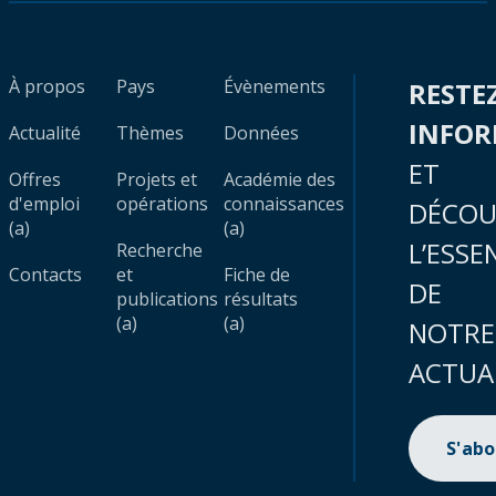
À propos
Pays
Évènements
RESTE
INFO
Actualité
Thèmes
Données
ET
Offres
Projets et
Académie des
d'emploi
opérations
connaissances
DÉCOU
(a)
(a)
L’ESSE
Recherche
Contacts
et
Fiche de
DE
publications
résultats
(a)
(a)
NOTRE
ACTUA
S'ab