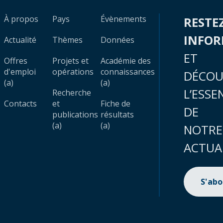
À propos
Pays
Évènements
RESTE
INFO
Actualité
Thèmes
Données
ET
Offres
Projets et
Académie des
d'emploi
opérations
connaissances
DÉCOU
(a)
(a)
L’ESSE
Recherche
Contacts
et
Fiche de
DE
publications
résultats
(a)
(a)
NOTRE
ACTUA
S'ab