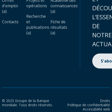
Offres
Projets et
Académie des
d'emploi
opérations
connaissances
DÉCOU
(a)
(a)
L’ESSE
Recherche
Contacts
et
Fiche de
DE
publications
résultats
(a)
(a)
NOTRE
ACTUA
S'ab
© 2025 Groupe de la Banque
Droits
mondiale. Tous droits réservés.
Politique de confidentialité
Accessibilité web