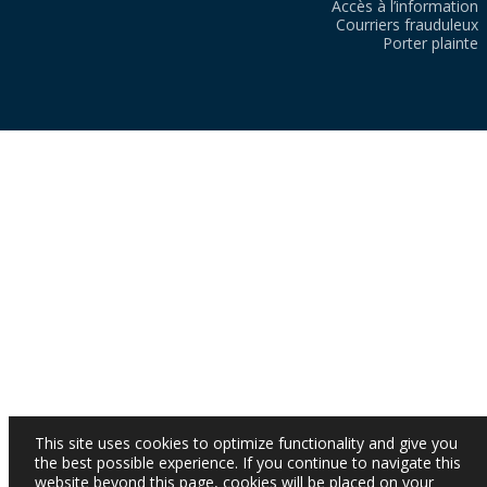
Accès à l’information
Courriers frauduleux
Porter plainte
This site uses cookies to optimize functionality and give you
the best possible experience. If you continue to navigate this
website beyond this page, cookies will be placed on your