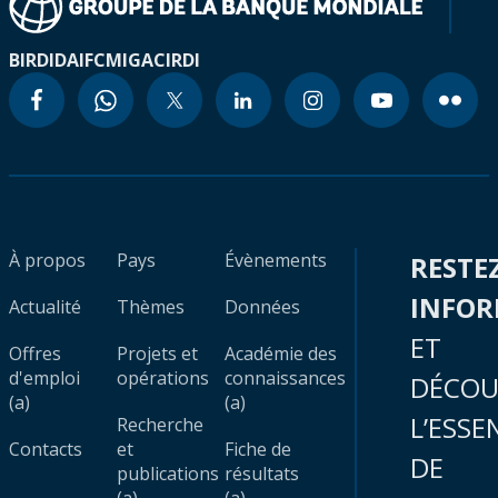
BIRD
IDA
IFC
MIGA
CIRDI
À propos
Pays
Évènements
RESTE
INFO
Actualité
Thèmes
Données
ET
Offres
Projets et
Académie des
d'emploi
opérations
connaissances
DÉCOU
(a)
(a)
L’ESSE
Recherche
Contacts
et
Fiche de
DE
publications
résultats