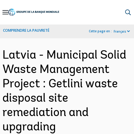
Skip
to
Main
COMPRENDRE LA PAUVRETÉ
Cette page en :
Français
Navigation
Latvia - Municipal Solid
Waste Management
Project : Getlini waste
disposal site
remediation and
upgrading