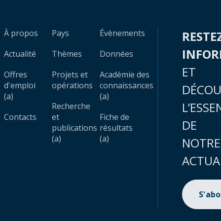
À propos
Pays
Évènements
RESTE
INFO
Actualité
Thèmes
Données
ET
Offres
Projets et
Académie des
d'emploi
opérations
connaissances
DÉCOU
(a)
(a)
L’ESSE
Recherche
Contacts
et
Fiche de
DE
publications
résultats
(a)
(a)
NOTRE
ACTUA
S'ab