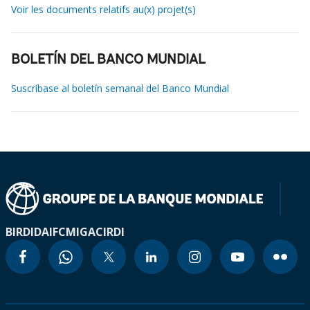
Voir les documents relatifs au(x) projet(s)
BOLETÍN DEL BANCO MUNDIAL
Suscríbase al boletín semanal del Banco Mundial
BIRD
IDA
IFC
MIGA
CIRDI