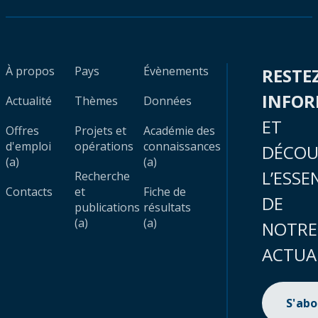
À propos
Pays
Évènements
RESTE
INFO
Actualité
Thèmes
Données
ET
Offres
Projets et
Académie des
d'emploi
opérations
connaissances
DÉCOU
(a)
(a)
L’ESSE
Recherche
Contacts
et
Fiche de
DE
publications
résultats
(a)
(a)
NOTRE
ACTUA
S'ab