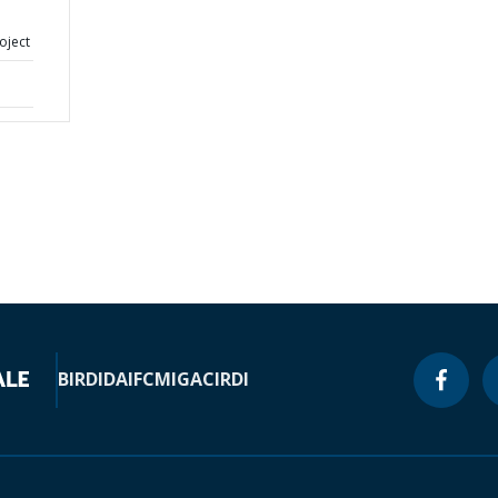
oject
BIRD
IDA
IFC
MIGA
CIRDI