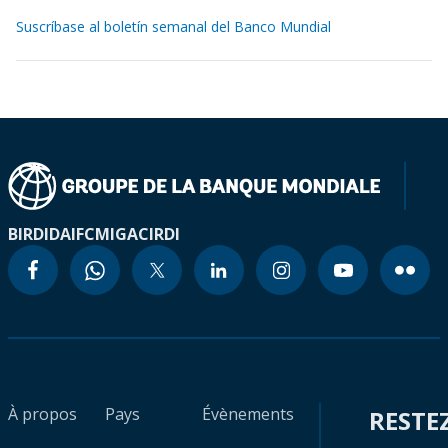
Suscríbase al boletín semanal del Banco Mundial
BIRD
IDA
IFC
MIGA
CIRDI
À propos
Pays
Évènements
RESTE