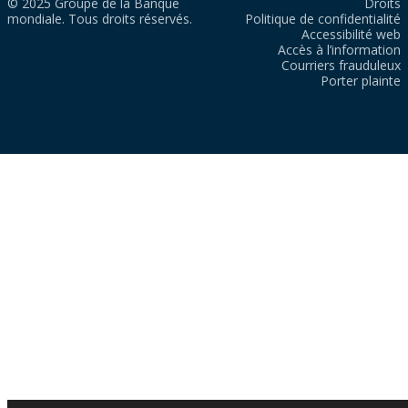
© 2025 Groupe de la Banque
Droits
mondiale. Tous droits réservés.
Politique de confidentialité
Accessibilité web
Accès à l’information
Courriers frauduleux
Porter plainte