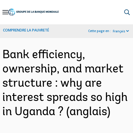
Skip
to
Main
COMPRENDRE LA PAUVRETÉ
Cette page en :
Français
Navigation
Bank efficiency,
ownership, and market
structure : why are
interest spreads so high
in Uganda ? (anglais)