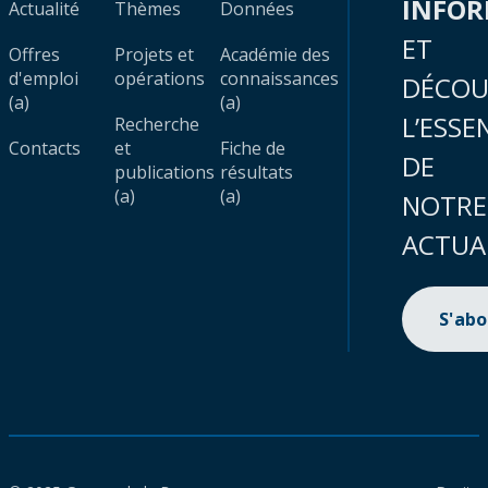
INFO
Actualité
Thèmes
Données
ET
Offres
Projets et
Académie des
d'emploi
opérations
connaissances
DÉCOU
(a)
(a)
L’ESSE
Recherche
Contacts
et
Fiche de
DE
publications
résultats
(a)
(a)
NOTRE
ACTUA
S'ab