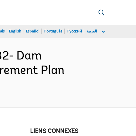
ais
English
Español
Português
Русский
العربية
32- Dam
urement Plan
LIENS CONNEXES