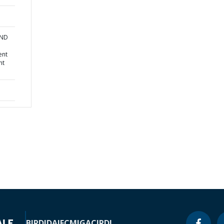
AND
ent
nt
BIRD
IDA
IFC
MIGA
CIRDI