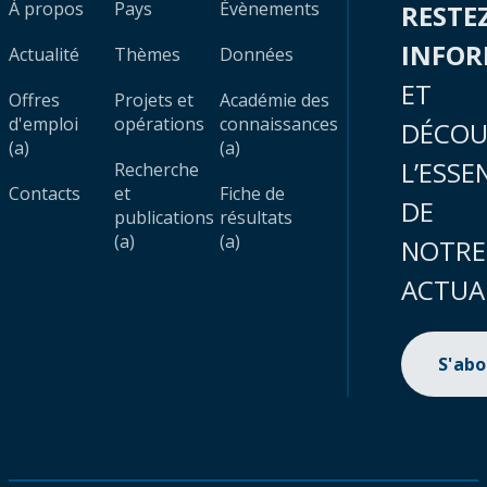
À propos
Pays
Évènements
RESTE
INFO
Actualité
Thèmes
Données
ET
Offres
Projets et
Académie des
d'emploi
opérations
connaissances
DÉCOU
(a)
(a)
L’ESSE
Recherche
Contacts
et
Fiche de
DE
publications
résultats
(a)
(a)
NOTRE
ACTUA
S'ab