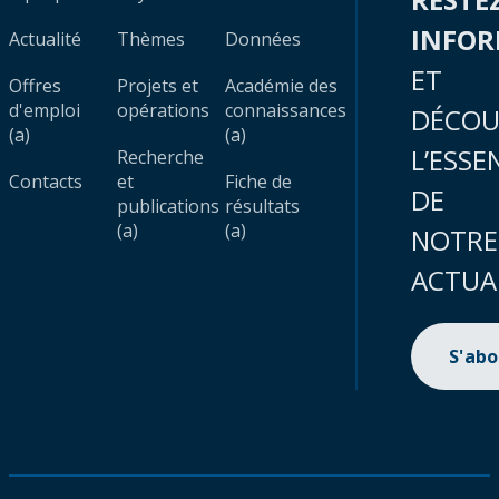
INFO
Actualité
Thèmes
Données
ET
Offres
Projets et
Académie des
d'emploi
opérations
connaissances
DÉCOU
(a)
(a)
L’ESSE
Recherche
Contacts
et
Fiche de
DE
publications
résultats
(a)
(a)
NOTRE
ACTUA
S'ab