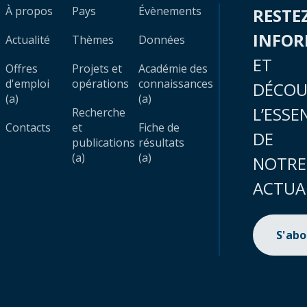
À propos
Pays
Évènements
RESTE
INFO
Actualité
Thèmes
Données
ET
Offres
Projets et
Académie des
d'emploi
opérations
connaissances
DÉCOU
(a)
(a)
L’ESSE
Recherche
Contacts
et
Fiche de
DE
publications
résultats
(a)
(a)
NOTRE
ACTUA
S'ab