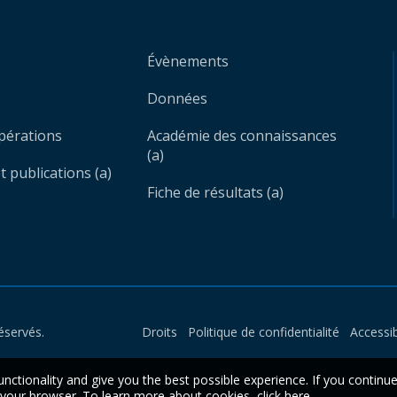
Évènements
Données
opérations
Académie des connaissances
(a)
 publications (a)
Fiche de résultats (a)
éservés.
Droits
Politique de confidentialité
Accessib
unctionality and give you the best possible experience. If you continu
n your browser. To learn more about cookies,
click here
.