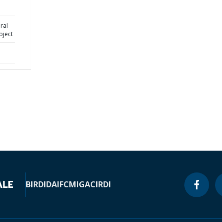
ral
oject
BIRD
IDA
IFC
MIGA
CIRDI