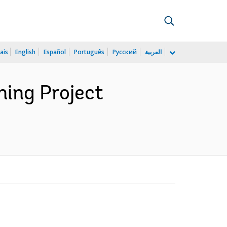
ais
English
Español
Português
Русский
العربية
ning Project