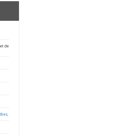
 et de
ïbes,