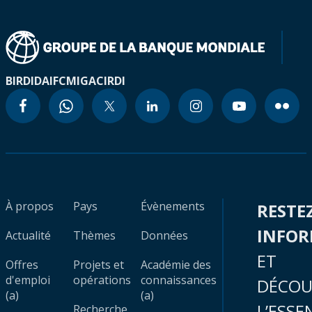
BIRD
IDA
IFC
MIGA
CIRDI
À propos
Pays
Évènements
RESTE
INFO
Actualité
Thèmes
Données
ET
Offres
Projets et
Académie des
d'emploi
opérations
connaissances
DÉCOU
(a)
(a)
L’ESSE
Recherche