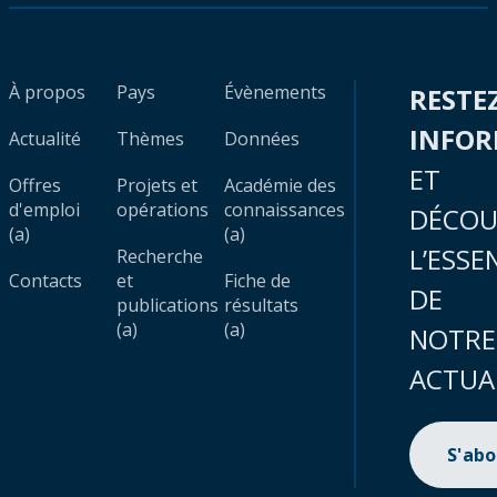
À propos
Pays
Évènements
RESTE
INFO
Actualité
Thèmes
Données
ET
Offres
Projets et
Académie des
d'emploi
opérations
connaissances
DÉCOU
(a)
(a)
L’ESSE
Recherche
Contacts
et
Fiche de
DE
publications
résultats
(a)
(a)
NOTRE
ACTUA
S'ab