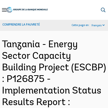
Skip
to
Main
COMPRENDRE LA PAUVRETÉ
Cette page en :
Français
Navigation
Tanzania - Energy
Sector Capacity
Building Project (ESCBP)
: P126875 -
Implementation Status
Results Report :