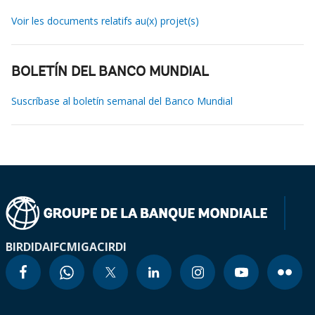
Voir les documents relatifs au(x) projet(s)
BOLETÍN DEL BANCO MUNDIAL
Suscríbase al boletín semanal del Banco Mundial
BIRD
IDA
IFC
MIGA
CIRDI