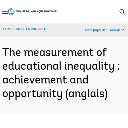
Skip
to
Main
COMPRENDRE LA PAUVRETÉ
Cette page en :
Français
Navigation
The measurement of
educational inequality :
achievement and
opportunity (anglais)