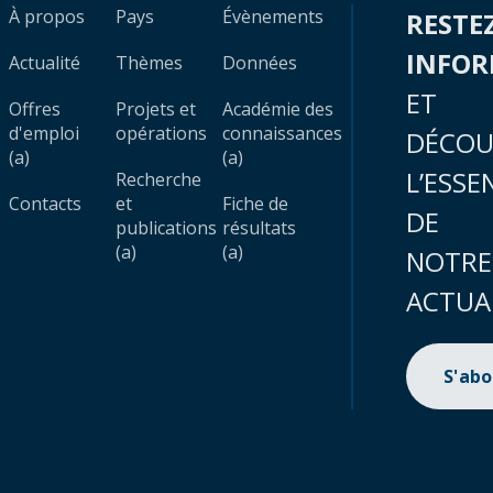
À propos
Pays
Évènements
RESTE
INFO
Actualité
Thèmes
Données
ET
Offres
Projets et
Académie des
d'emploi
opérations
connaissances
DÉCOU
(a)
(a)
L’ESSE
Recherche
Contacts
et
Fiche de
DE
publications
résultats
(a)
(a)
NOTRE
ACTUA
S'ab