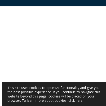
This site uses cookies to optimize functionality and give you
the best possible experience. If you continue to navigate this
website beyond this page, cookies will be placed on your
browser. To learn more about cookies,
click here
.