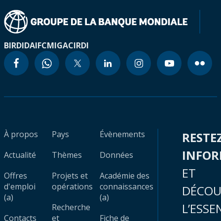
BIRD
IDA
IFC
MIGA
CIRDI
À propos
Pays
Évènements
RESTE
INFO
Actualité
Thèmes
Données
ET
Offres
Projets et
Académie des
d'emploi
opérations
connaissances
DÉCOU
(a)
(a)
L’ESSE
Recherche
Contacts
et
Fiche de