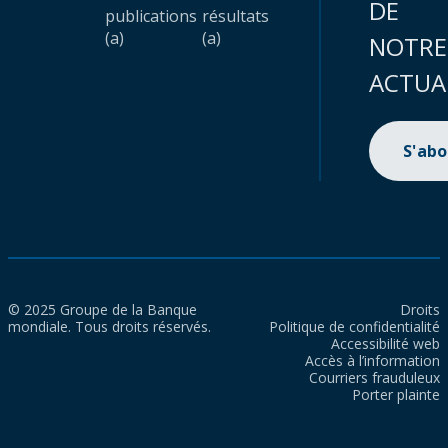
DE
publications
résultats
(a)
(a)
NOTRE
ACTUA
S'ab
© 2025 Groupe de la Banque
Droits
mondiale. Tous droits réservés.
Politique de confidentialité
Accessibilité web
Accès à l’information
Courriers frauduleux
Porter plainte