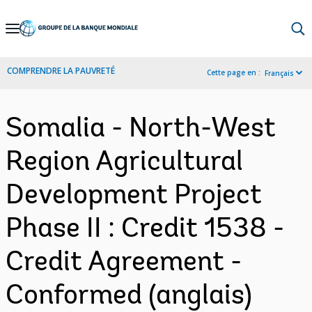
Skip
to
Main
COMPRENDRE LA PAUVRETÉ
Cette page en :
Français
Navigation
Somalia - North-West
Region Agricultural
Development Project
Phase II : Credit 1538 -
Credit Agreement -
Conformed (anglais)